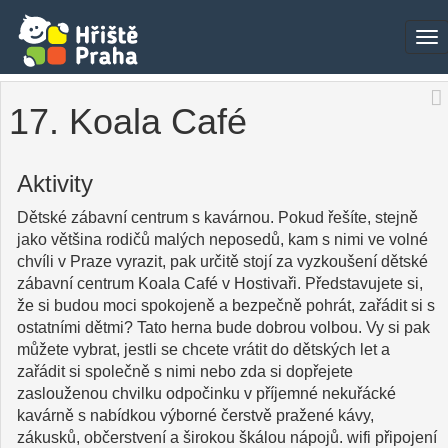
To
na
17. Koala Café
Aktivity
Dětské zábavní centrum s kavárnou. Pokud řešíte, stejně
jako většina rodičů malých neposedů, kam s nimi ve volné
chvíli v Praze vyrazit, pak určitě stojí za vyzkoušení dětské
zábavní centrum Koala Café v Hostivaři. Představujete si,
že si budou moci spokojeně a bezpečně pohrát, zařádit si s
ostatními dětmi? Tato herna bude dobrou volbou. Vy si pak
můžete vybrat, jestli se chcete vrátit do dětských let a
zařádit si společně s nimi nebo zda si dopřejete
zaslouženou chvilku odpočinku v příjemné nekuřácké
kavárně s nabídkou výborné čerstvě pražené kávy,
zákusků, občerstvení a širokou škálou nápojů. wifi připojení